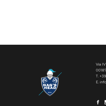
Via I
0018
T. +3
E. in