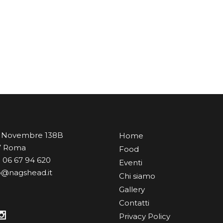
V Novembre 138B
Home
7 Roma
Food
9 06 67 94 620
Eventi
fo@nagshead.it
Chi siamo
Gallery
Contatti
Privacy Policy